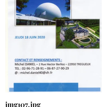
img107.jpg