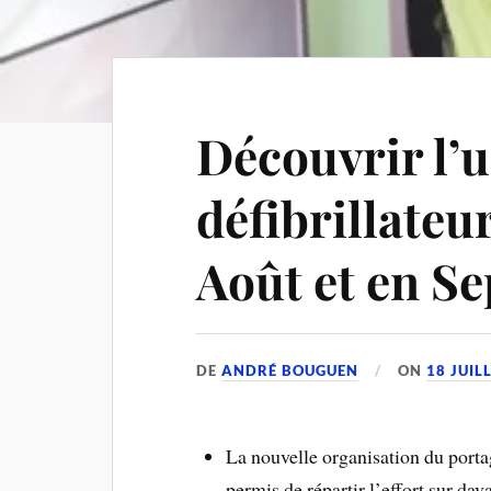
Découvrir l’
défibrillateu
Août et en 
DE
ANDRÉ BOUGUEN
ON
18 JUIL
La nouvelle organisation du portag
permis de répartir l’effort sur da