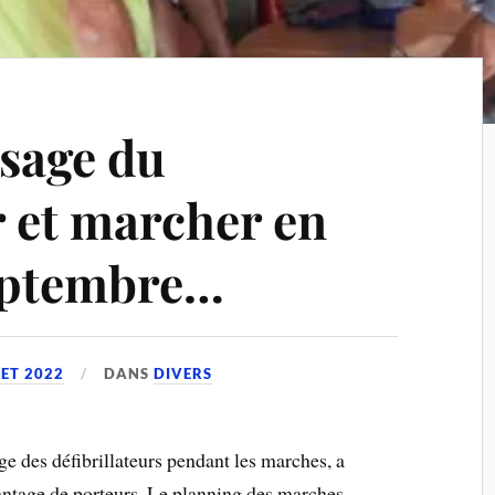
usage du
r et marcher en
Septembre…
LET 2022
DANS
DIVERS
e des défibrillateurs pendant les marches, a
vantage de porteurs. Le planning des marches